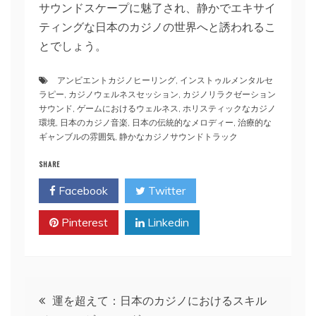
サウンドスケープに魅了され、静かでエキサイ
ティングな日本のカジノの世界へと誘われるこ
とでしょう。
アンビエントカジノヒーリング
,
インストゥルメンタルセ
ラピー
,
カジノウェルネスセッション
,
カジノリラクゼーション
サウンド
,
ゲームにおけるウェルネス
,
ホリスティックなカジノ
環境
,
日本のカジノ音楽
,
日本の伝統的なメロディー
,
治療的な
ギャンブルの雰囲気
,
静かなカジノサウンドトラック
SHARE
Facebook
Twitter
Pinterest
Linkedin
投
運を超えて：日本のカジノにおけるスキル