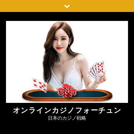
Skip
to
content
オンラインカジノフォーチュン
日本のカジノ戦略