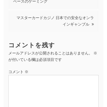
ベースのゲーミング
稿
ナ
マスターカードカジノ 日本での安全なオンラ
インギャンブル
ビ
ゲ
コメントを残す
メールアドレスが公開されることはありません。
※
ー
が付いている欄は必須項目です
シ
コメント
※
ョ
ン