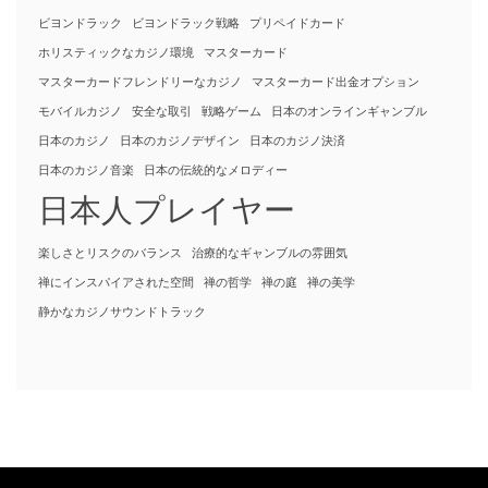
ビヨンドラック
ビヨンドラック戦略
プリペイドカード
ホリスティックなカジノ環境
マスターカード
マスターカードフレンドリーなカジノ
マスターカード出金オプション
モバイルカジノ
安全な取引
戦略ゲーム
日本のオンラインギャンブル
日本のカジノ
日本のカジノデザイン
日本のカジノ決済
日本のカジノ音楽
日本の伝統的なメロディー
日本人プレイヤー
楽しさとリスクのバランス
治療的なギャンブルの雰囲気
禅にインスパイアされた空間
禅の哲学
禅の庭
禅の美学
静かなカジノサウンドトラック