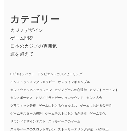
カテゴリー
カジノデザイン
ゲーム開発
日本のカジノの雰囲気
運を超えて
UX/UIインパクト
アンビエントカジノヒーリング
インストゥルメンタルセラピー
オンラインギャンブル
カジノウェルネスセッション
カジノゲームの心理学
カジノトーナメント
カジノボーナス
カジノリラクゼーションサウンド
カジノ入金
グラフィック分析
ゲームにおけるウェルネス
ゲームにおける公平性
ゲームテスターの役割
ゲームテストにおける創造性
ゲーム文化
サウンドデザインテスト
スキルベースのゲーム
スキルベースのスロットマシン
ストーリーテリング評価
バグ検出