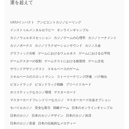
運を超えて
UX/UIインパクト
アンビエントカジノヒーリング
インストゥルメンタルセラピー
オンラインギャンブル
カジノウェルネスセッション
カジノゲームの心理学
カジノトーナメント
カジノボーナス
カジノリラクゼーションサウンド
カジノ入金
グラフィック分析
ゲームにおけるウェルネス
ゲームにおける公平性
ゲームテスターの役割
ゲームテストにおける創造性
ゲーム文化
サウンドデザインテスト
スキルベースのゲーム
スキルベースのスロットマシン
ストーリーテリング評価
バグ検出
ビヨンドラック
ビヨンドラック戦略
プリペイドカード
ホリスティックなカジノ環境
マスターカード
マスターカードフレンドリーなカジノ
マスターカード出金オプション
モバイルカジノ
安全な取引
戦略ゲーム
日本のオンラインギャンブル
日本のカジノ
日本のカジノデザイン
日本のカジノ決済
日本のカジノ音楽
日本の伝統的なメロディー