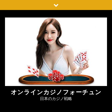
Skip
to
content
オンラインカジノフォーチュン
日本のカジノ戦略