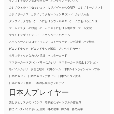
インストゥルメンタルセラピー
オンラインギャンブル
カジノウェルネスセッション
カジノゲームの心理学
カジノトーナメント
カジノボーナス
カジノリラクゼーションサウンド
カジノ入金
グラフィック分析
ゲームにおけるウェルネス
ゲームにおける公平性
ゲームテスターの役割
ゲームテストにおける創造性
ゲーム文化
サウンドデザインテスト
スキルベースのゲーム
スキルベースのスロットマシン
ストーリーテリング評価
バグ検出
ビヨンドラック
ビヨンドラック戦略
プリペイドカード
ホリスティックなカジノ環境
マスターカード
マスターカードフレンドリーなカジノ
マスターカード出金オプション
モバイルカジノ
安全な取引
戦略ゲーム
日本のオンラインギャンブル
日本のカジノ
日本のカジノデザイン
日本のカジノ決済
日本のカジノ音楽
日本の伝統的なメロディー
日本人プレイヤー
楽しさとリスクのバランス
治療的なギャンブルの雰囲気
禅にインスパイアされた空間
禅の哲学
禅の庭
禅の美学