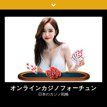
Skip
to
content
オンラインカジノフォーチュン
日本のカジノ戦略